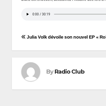
Navigation
Julia Volk dévoile son nouvel EP « R
de
l’article
By
Radio Club