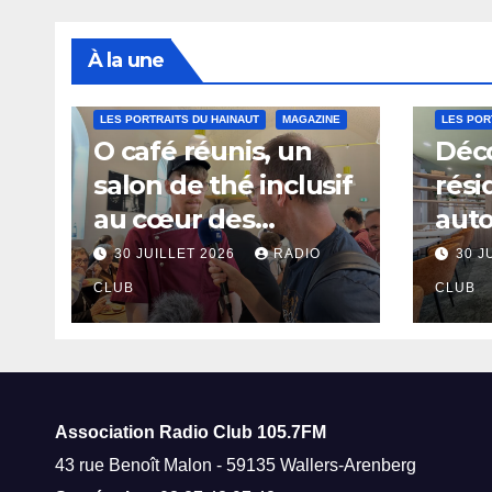
À la une
LES PORTRAITS DU HAINAUT
MAGAZINE
LES POR
O café réunis, un
Déco
salon de thé inclusif
rési
au cœur des
aut
thermes de Saint-
à Sa
30 JUILLET 2026
RADIO
30 J
Amand-les-Eaux
CLUB
CLUB
Association Radio Club
105.7FM
43 rue Benoît Malon - 59135 Wallers-Arenberg