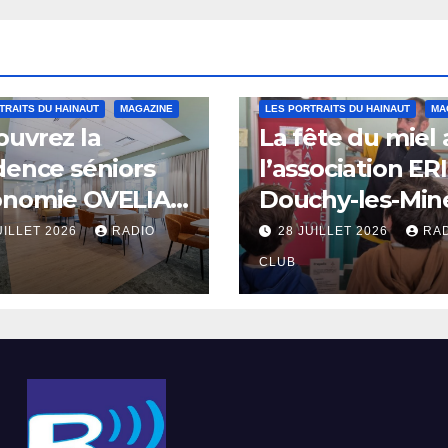
TRAITS DU HAINAUT
MAGAZINE
LES PORTRAITS DU HAINAUT
MA
uvrez la
La fête du miel
dence séniors
l’association ER
onomie OVELIA
Douchy-les-Min
int-Saulve
UILLET 2026
RADIO
28 JUILLET 2026
RA
CLUB