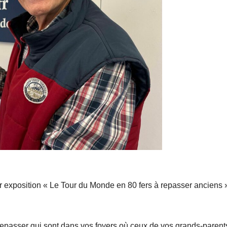
 exposition « Le Tour du Monde en 80 fers à repasser anciens 
à repasser qui sont dans vos foyers où ceux de vos grands-parent