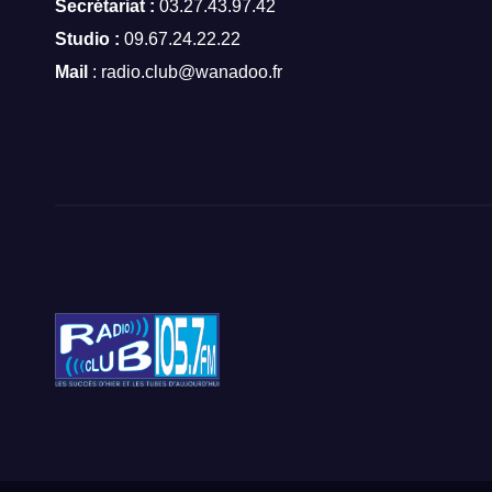
Secrétariat :
03.27.43.97.42
Studio :
09.67.24.22.22
Mail
: radio.club@wanadoo.fr