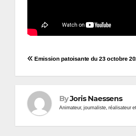
Navigation
Emission patoisante du 23 octobre 2
de
l’article
By
Joris Naessens
Animateur, journaliste, réalisateur e