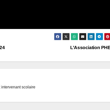
024
L’Association P
t intervenant scolaire