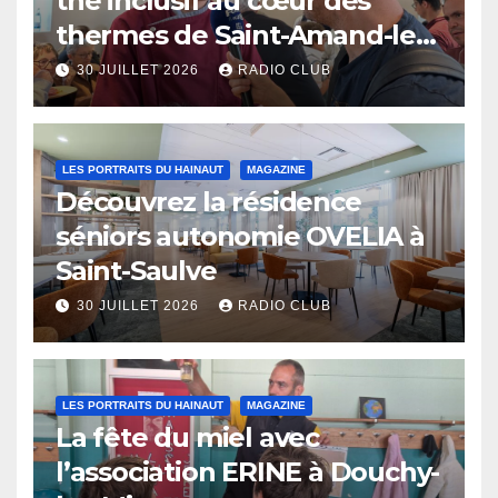
thé inclusif au cœur des
thermes de Saint-Amand-les-
Eaux
30 JUILLET 2026
RADIO CLUB
LES PORTRAITS DU HAINAUT
MAGAZINE
Découvrez la résidence
séniors autonomie OVELIA à
Saint-Saulve
30 JUILLET 2026
RADIO CLUB
LES PORTRAITS DU HAINAUT
MAGAZINE
La fête du miel avec
l’association ERINE à Douchy-