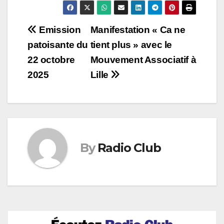
Navigation
Emission
Manifestation « Ca ne
patoisante du
tient plus » avec le
de
22 octobre
Mouvement Associatif à
l’article
2025
Lille
By
Radio Club