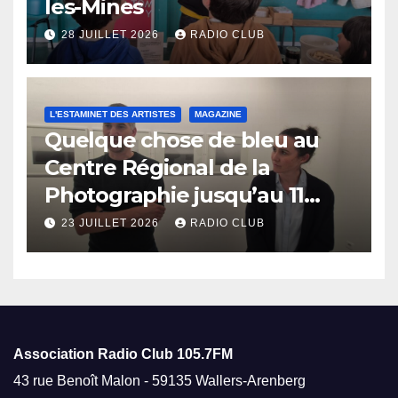
les-Mines
28 JUILLET 2026
RADIO CLUB
L'ESTAMINET DES ARTISTES
MAGAZINE
Quelque chose de bleu au
Centre Régional de la
Photographie jusqu’au 11
octobre
23 JUILLET 2026
RADIO CLUB
Association Radio Club
105.7FM
43 rue Benoît Malon - 59135 Wallers-Arenberg