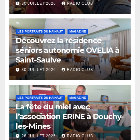
Eaux
30 JUILLET 2026
RADIO CLUB
LES PORTRAITS DU HAINAUT
MAGAZINE
Découvrez la résidence
séniors autonomie OVELIA à
Saint-Saulve
30 JUILLET 2026
RADIO CLUB
LES PORTRAITS DU HAINAUT
MAGAZINE
La fête du miel avec
l’association ERINE à Douchy-
les-Mines
28 JUILLET 2026
RADIO CLUB