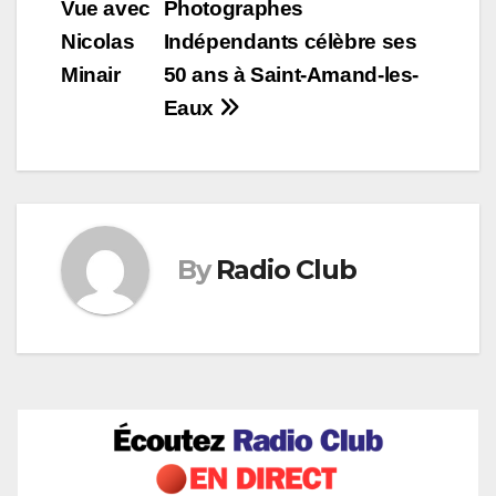
Vue avec
Photographes
de
Nicolas
Indépendants célèbre ses
l’article
Minair
50 ans à Saint-Amand-les-
Eaux
By
Radio Club