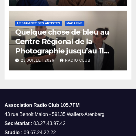
L'ESTAMINET DES ARTISTES
MAGAZINE
Quelque chose de bleu au
Centre Régional de la
Photographie jusqu’au 11
octobre
23 JUILLET 2026
RADIO CLUB
Association Radio Club
105.7FM
43 rue Benoît Malon - 59135 Wallers-Arenberg
Secrétariat :
03.27.43.97.42
Studio :
09.67.24.22.22