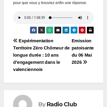
pour que vous y trouviez enfin une réponse.
Navigation
Expérimentation
Emission
Territoire Zéro Chômeur de
patoisante
de
longue durée : 10 ans
du 06 Mai
l’article
d’engagement dans le
2026
valenciennois
By
Radio Club