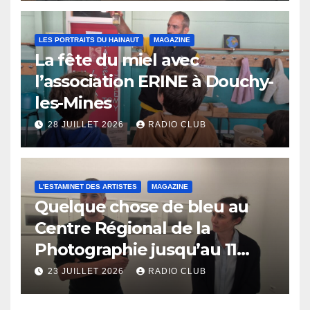
LES PORTRAITS DU HAINAUT
MAGAZINE
La fête du miel avec
l’association ERINE à Douchy-
les-Mines
28 JUILLET 2026
RADIO CLUB
L'ESTAMINET DES ARTISTES
MAGAZINE
Quelque chose de bleu au
Centre Régional de la
Photographie jusqu’au 11
octobre
23 JUILLET 2026
RADIO CLUB