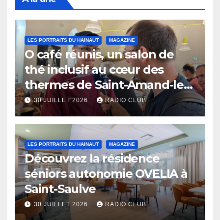
LES PORTRAITS DU HAINAUT
MAGAZINE
O café réunis, un salon de
thé inclusif au cœur des
thermes de Saint-Amand-les-
Eaux
30 JUILLET 2026
RADIO CLUB
LES PORTRAITS DU HAINAUT
MAGAZINE
Découvrez la résidence
séniors autonomie OVELIA à
Saint-Saulve
30 JUILLET 2026
RADIO CLUB