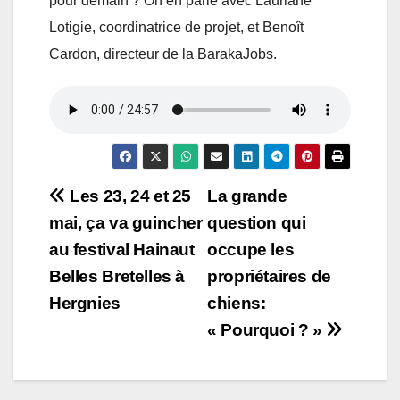
pour demain ? On en parle avec Lauriane
Lotigie, coordinatrice de projet, et Benoît
Cardon, directeur de la BarakaJobs.
Navigation
Les 23, 24 et 25
La grande
mai, ça va guincher
question qui
de
au festival Hainaut
occupe les
l’article
Belles Bretelles à
propriétaires de
Hergnies
chiens:
« Pourquoi ? »