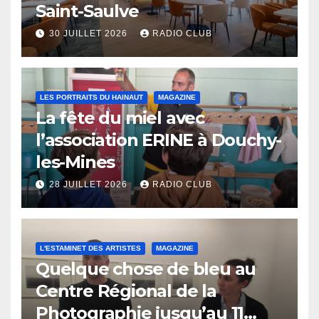
Saint-Saulve
30 JUILLET 2026
RADIO CLUB
LES PORTRAITS DU HAINAUT
MAGAZINE
La fête du miel avec
l’association ERINE à Douchy-
les-Mines
28 JUILLET 2026
RADIO CLUB
L'ESTAMINET DES ARTISTES
MAGAZINE
Quelque chose de bleu au
Centre Régional de la
Photographie jusqu’au 11