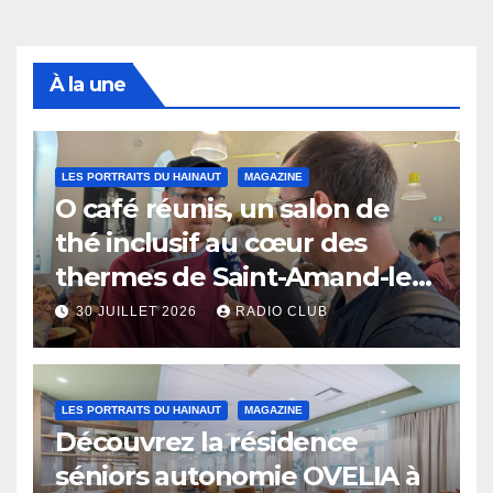
À la une
LES PORTRAITS DU HAINAUT
MAGAZINE
O café réunis, un salon de
thé inclusif au cœur des
thermes de Saint-Amand-les-
Eaux
30 JUILLET 2026
RADIO CLUB
LES PORTRAITS DU HAINAUT
MAGAZINE
Découvrez la résidence
séniors autonomie OVELIA à