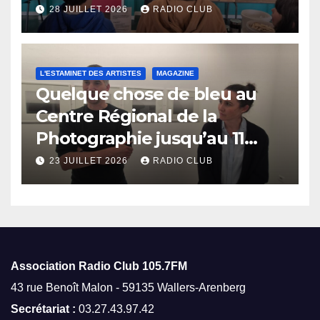
28 JUILLET 2026
RADIO CLUB
L'ESTAMINET DES ARTISTES
MAGAZINE
Quelque chose de bleu au
Centre Régional de la
Photographie jusqu’au 11
octobre
23 JUILLET 2026
RADIO CLUB
Association Radio Club
105.7FM
43 rue Benoît Malon - 59135 Wallers-Arenberg
Secrétariat :
03.27.43.97.42