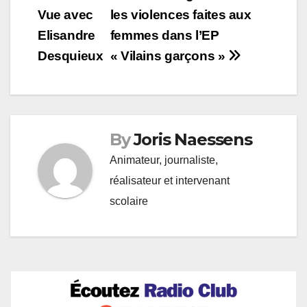
Vue avec
les violences faites aux
de
Elisandre
femmes dans l’EP
l’article
Desquieux
« Vilains garçons »
By
Joris Naessens
Animateur, journaliste,
réalisateur et intervenant
scolaire