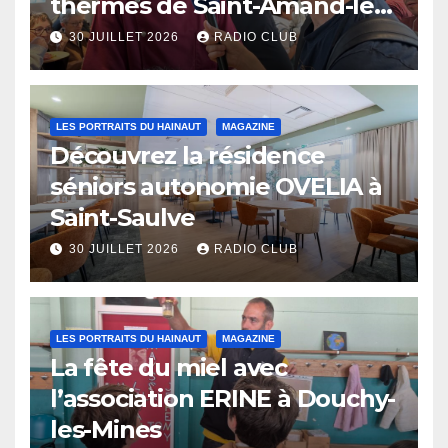
thermes de Saint-Amand-les-
Eaux
30 JUILLET 2026
RADIO CLUB
LES PORTRAITS DU HAINAUT
MAGAZINE
Découvrez la résidence
séniors autonomie OVELIA à
Saint-Saulve
30 JUILLET 2026
RADIO CLUB
LES PORTRAITS DU HAINAUT
MAGAZINE
La fête du miel avec
l’association ERINE à Douchy-
les-Mines