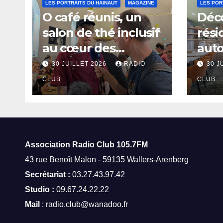
LES PORTRAITS DU HAINAUT
MAGAZINE
LES POR
O café réunis, un
Déco
salon de thé inclusif
rési
au cœur des
aut
thermes de Saint-
à Sa
30 JUILLET 2026
RADIO
30 J
Amand-les-Eaux
CLUB
CLUB
Association Radio Club
105.7FM
43 rue Benoît Malon - 59135 Wallers-Arenberg
Secrétariat :
03.27.43.97.42
Studio :
09.67.24.22.22
Mail
: radio.club@wanadoo.fr