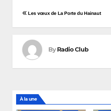
Navigation
Les vœux de La Porte du Hainaut
de
l’article
By
Radio Club
À la une