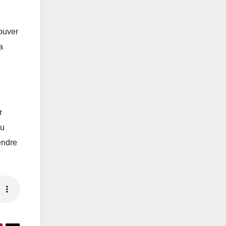
rouver
a
r
au
endre