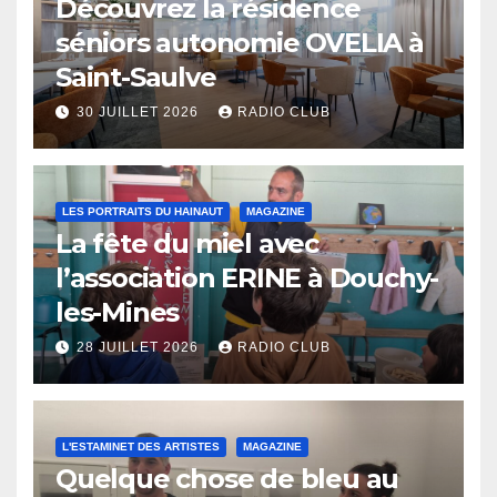
Découvrez la résidence
séniors autonomie OVELIA à
Saint-Saulve
30 JUILLET 2026
RADIO CLUB
LES PORTRAITS DU HAINAUT
MAGAZINE
La fête du miel avec
l’association ERINE à Douchy-
les-Mines
28 JUILLET 2026
RADIO CLUB
L'ESTAMINET DES ARTISTES
MAGAZINE
Quelque chose de bleu au