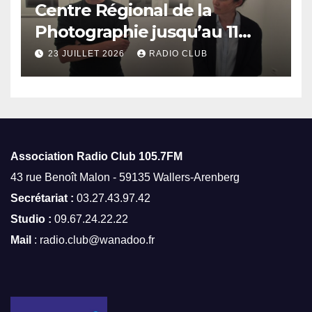
Centre Régional de la
Photographie jusqu’au 11
octobre
23 JUILLET 2026
RADIO CLUB
Association Radio Club
105.7FM
43 rue Benoît Malon - 59135 Wallers-Arenberg
Secrétariat :
03.27.43.97.42
Studio :
09.67.24.22.22
Mail
: radio.club@wanadoo.fr