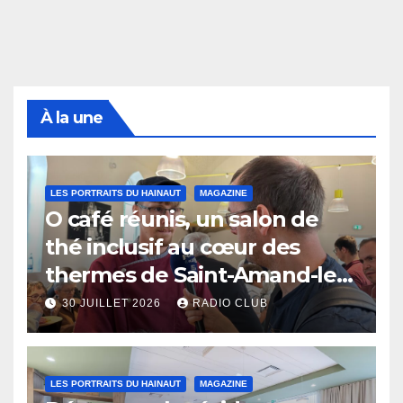
À la une
LES PORTRAITS DU HAINAUT
MAGAZINE
O café réunis, un salon de
thé inclusif au cœur des
thermes de Saint-Amand-les-
Eaux
30 JUILLET 2026
RADIO CLUB
LES PORTRAITS DU HAINAUT
MAGAZINE