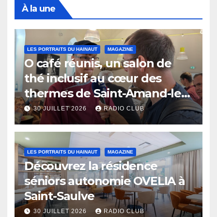
À la une
LES PORTRAITS DU HAINAUT
MAGAZINE
O café réunis, un salon de
thé inclusif au cœur des
thermes de Saint-Amand-les-
Eaux
30 JUILLET 2026
RADIO CLUB
LES PORTRAITS DU HAINAUT
MAGAZINE
Découvrez la résidence
séniors autonomie OVELIA à
Saint-Saulve
30 JUILLET 2026
RADIO CLUB