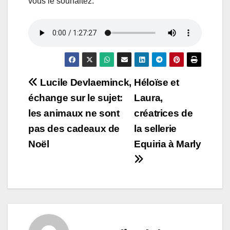
vous le souhaitez.
Navigation
Lucile Devlaeminck,
Héloïse et
échange sur le sujet:
Laura,
de
les animaux ne sont
créatrices de
l’article
pas des cadeaux de
la sellerie
Noël
Equiria à Marly