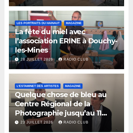
LES PORTRAITS DU HAINAUT
MAGAZINE
La fête du miel avec
l’association ERINE à Douchy-
les-Mines
28 JUILLET 2026
RADIO CLUB
L'ESTAMINET DES ARTISTES
MAGAZINE
Quelque chose de bleu au
Centre Régional de la
Photographie jusqu’au 11
octobre
23 JUILLET 2026
RADIO CLUB