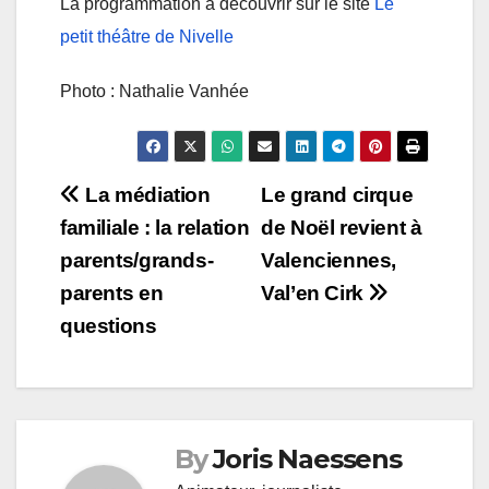
La programmation à découvrir sur le site
Le
petit théâtre de Nivelle
Photo : Nathalie Vanhée
Navigation
La médiation
Le grand cirque
familiale : la relation
de Noël revient à
de
parents/grands-
Valenciennes,
l’article
parents en
Val’en Cirk
questions
By
Joris Naessens