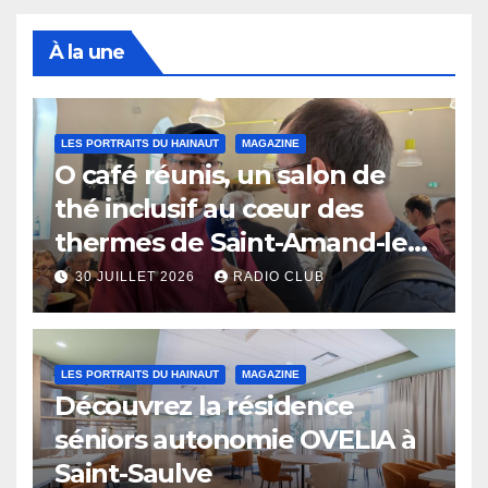
À la une
LES PORTRAITS DU HAINAUT
MAGAZINE
O café réunis, un salon de
thé inclusif au cœur des
thermes de Saint-Amand-les-
Eaux
30 JUILLET 2026
RADIO CLUB
LES PORTRAITS DU HAINAUT
MAGAZINE
Découvrez la résidence
séniors autonomie OVELIA à
Saint-Saulve