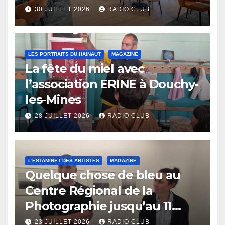
30 JUILLET 2026
RADIO CLUB
LES PORTRAITS DU HAINAUT
MAGAZINE
La fête du miel avec
l’association ERINE à Douchy-
les-Mines
28 JUILLET 2026
RADIO CLUB
L'ESTAMINET DES ARTISTES
MAGAZINE
Quelque chose de bleu au
Centre Régional de la
Photographie jusqu’au 11
octobre
23 JUILLET 2026
RADIO CLUB