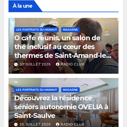
À la une
LES PORTRAITS DU HAINAUT
MAGAZINE
O café réunis, un salon de
thé inclusif au cœur des
thermes de Saint-Amand-les-
Eaux
30 JUILLET 2026
RADIO CLUB
LES PORTRAITS DU HAINAUT
MAGAZINE
Découvrez la résidence
séniors autonomie OVELIA à
Saint-Saulve
30 JUILLET 2026
RADIO CLUB