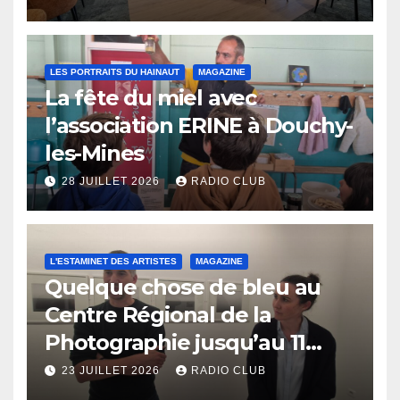
LES PORTRAITS DU HAINAUT
MAGAZINE
La fête du miel avec
l’association ERINE à Douchy-
les-Mines
28 JUILLET 2026
RADIO CLUB
L'ESTAMINET DES ARTISTES
MAGAZINE
Quelque chose de bleu au
Centre Régional de la
Photographie jusqu’au 11
octobre
23 JUILLET 2026
RADIO CLUB