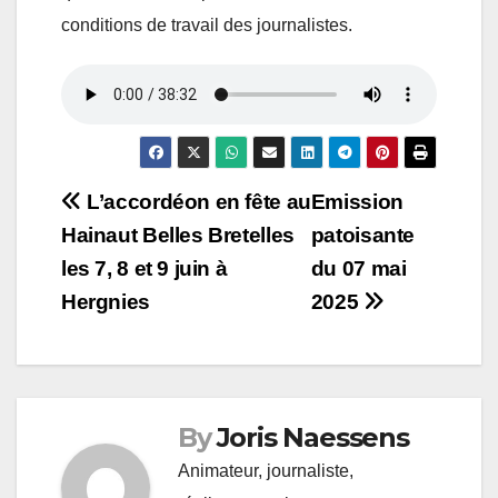
conditions de travail des journalistes.
Navigation
L’accordéon en fête au
Emission
Hainaut Belles Bretelles
patoisante
de
les 7, 8 et 9 juin à
du 07 mai
l’article
Hergnies
2025
By
Joris Naessens
Animateur, journaliste,