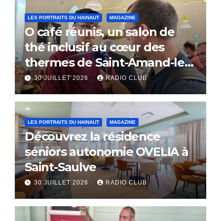
LES PORTRAITS DU HAINAUT
MAGAZINE
O café réunis, un salon de
thé inclusif au cœur des
thermes de Saint-Amand-les-
Eaux
30 JUILLET 2026
RADIO CLUB
LES PORTRAITS DU HAINAUT
MAGAZINE
Découvrez la résidence
séniors autonomie OVELIA à
Saint-Saulve
30 JUILLET 2026
RADIO CLUB