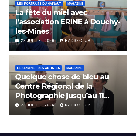
LES PORTRAITS DU HAINAUT
MAGAZINE
La fête du miel avec
l’association ERINE à Douchy-
les-Mines
28 JUILLET 2026
RADIO CLUB
L'ESTAMINET DES ARTISTES
MAGAZINE
Quelque chose de bleu au
Centre Régional de la
Photographie jusqu’au 11
octobre
23 JUILLET 2026
RADIO CLUB