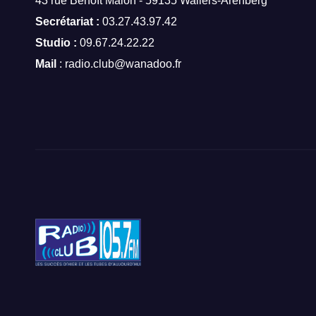
43 rue Benoît Malon - 59135 Wallers-Arenberg
Secrétariat :
03.27.43.97.42
Studio :
09.67.24.22.22
Mail
: radio.club@wanadoo.fr