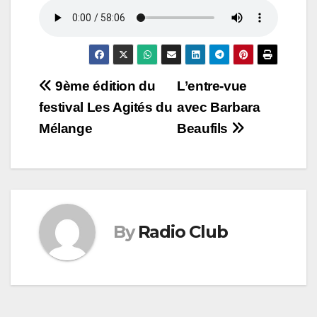
Navigation
9ème édition du
L’entre-vue
festival Les Agités du
avec Barbara
de
Mélange
Beaufils
l’article
By
Radio Club