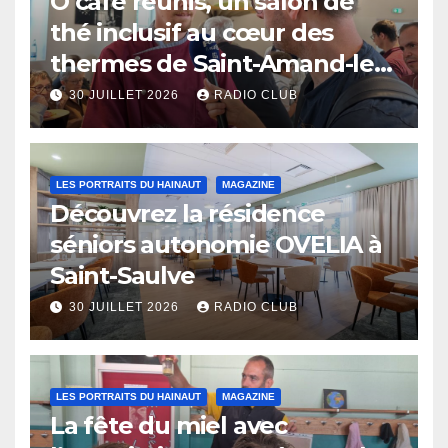
O café réunis, un salon de
thé inclusif au cœur des
thermes de Saint-Amand-les-
Eaux
30 JUILLET 2026
RADIO CLUB
LES PORTRAITS DU HAINAUT
MAGAZINE
Découvrez la résidence
séniors autonomie OVELIA à
Saint-Saulve
30 JUILLET 2026
RADIO CLUB
LES PORTRAITS DU HAINAUT
MAGAZINE
La fête du miel avec