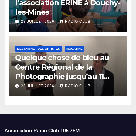
l’association ERINE à Douchy-
les-Mines
28 JUILLET 2026
RADIO CLUB
L'ESTAMINET DES ARTISTES
MAGAZINE
Quelque chose de bleu au
Centre Régional de la
Photographie jusqu’au 11
octobre
23 JUILLET 2026
RADIO CLUB
Association Radio Club
105.7FM