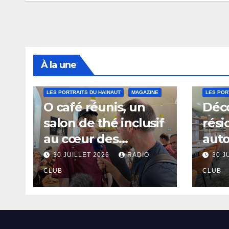
À la une
LES PORTRAITS DU HAINAUT
MAGAZINE
LES POR
O café réunis, un
Déco
salon de thé inclusif
rési
au cœur des
aut
thermes de Saint-
à Sa
30 JUILLET 2026
RADIO
30 J
Amand-les-Eaux
CLUB
CLUB