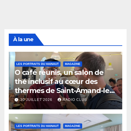
À la une
LES PORTRAITS DU HAINAUT
MAGAZINE
O café réunis, un salon de
thé inclusif au cœur des
thermes de Saint-Amand-les-
Eaux
30 JUILLET 2026
RADIO CLUB
LES PORTRAITS DU HAINAUT
MAGAZINE