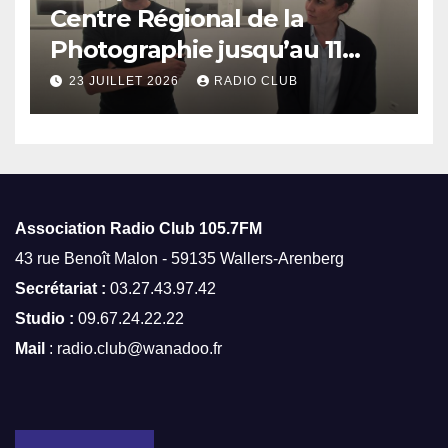
Centre Régional de la
Photographie jusqu’au 11
octobre
23 JUILLET 2026
RADIO CLUB
Association Radio Club
105.7FM
43 rue Benoît Malon - 59135 Wallers-Arenberg
Secrétariat :
03.27.43.97.42
Studio :
09.67.24.22.22
Mail
: radio.club@wanadoo.fr