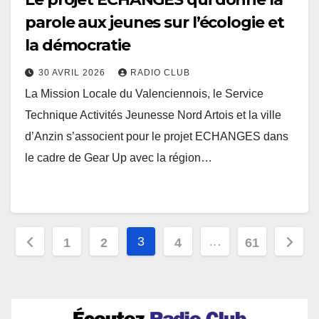
parole aux jeunes sur l’écologie et
la démocratie
30 AVRIL 2026
RADIO CLUB
La Mission Locale du Valenciennois, le Service
Technique Activités Jeunesse Nord Artois et la ville
d’Anzin s’associent pour le projet ECHANGES dans
le cadre de Gear Up avec la région…
Pagination
3
…
1
2
4
61
des
publications