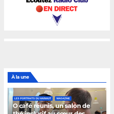
À la une
LES PORTRAITS DU HAINAUT
MAGAZINE
O café réunis, un salon de
thé inclusif au cœur des