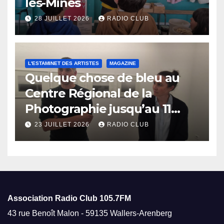
les-Mines
28 JUILLET 2026
RADIO CLUB
L'ESTAMINET DES ARTISTES
MAGAZINE
Quelque chose de bleu au
Centre Régional de la
Photographie jusqu’au 11
octobre
23 JUILLET 2026
RADIO CLUB
Association Radio Club
105.7FM
43 rue Benoît Malon - 59135 Wallers-Arenberg