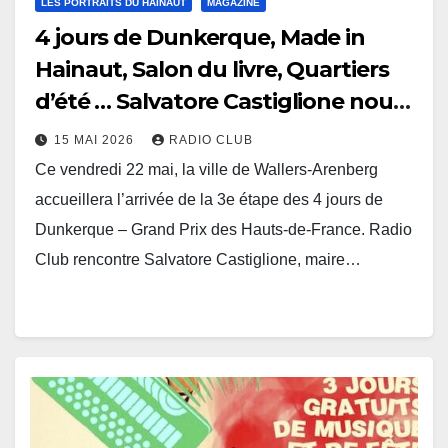
LES PORTRAITS DU HAINAUT
MAGAZINE
4 jours de Dunkerque, Made in
Hainaut, Salon du livre, Quartiers
d’été … Salvatore Castiglione nous
dit tout
15 MAI 2026
RADIO CLUB
Ce vendredi 22 mai, la ville de Wallers-Arenberg
accueillera l’arrivée de la 3e étape des 4 jours de
Dunkerque – Grand Prix des Hauts-de-France. Radio
Club rencontre Salvatore Castiglione, maire…