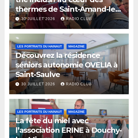
thermes de Saint-Amand-les-
Eaux
30 JUILLET 2026
RADIO CLUB
LES PORTRAITS DU HAINAUT
MAGAZINE
Découvrez la résidence
séniors autonomie OVELIA à
Saint-Saulve
30 JUILLET 2026
RADIO CLUB
LES PORTRAITS DU HAINAUT
MAGAZINE
La fête du miel avec
l’association ERINE à Douchy-