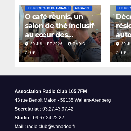
LES PORTRAITS DU HAINAUT
MAGAZINE
LES POR
O café réunis, un
Déco
salon de thé inclusif
rési
au cœur des
aut
thermes de Saint-
à Sa
30 JUILLET 2026
RADIO
30 J
Amand-les-Eaux
CLUB
CLUB
Association Radio Club
105.7FM
43 rue Benoît Malon - 59135 Wallers-Arenberg
Secrétariat :
03.27.43.97.42
Studio :
09.67.24.22.22
Mail
: radio.club@wanadoo.fr