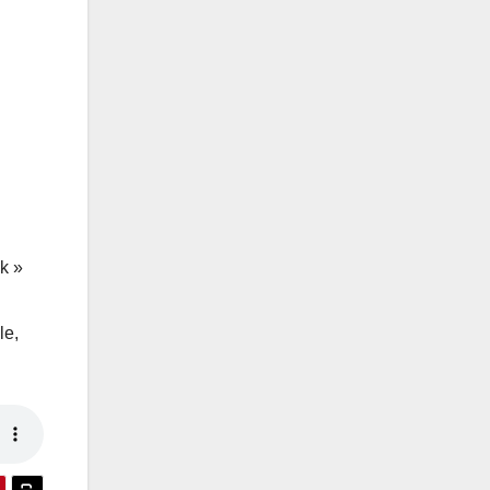
k »
le,