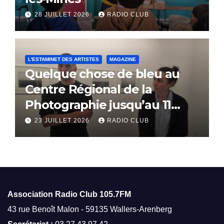
28 JUILLET 2026
RADIO CLUB
L'ESTAMINET DES ARTISTES
MAGAZINE
Quelque chose de bleu au
Centre Régional de la
Photographie jusqu’au 11
octobre
23 JUILLET 2026
RADIO CLUB
Association Radio Club
105.7FM
43 rue Benoît Malon - 59135 Wallers-Arenberg