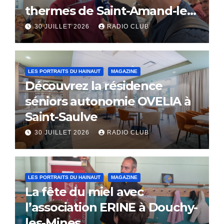
thermes de Saint-Amand-les-
Eaux
30 JUILLET 2026
RADIO CLUB
LES PORTRAITS DU HAINAUT
MAGAZINE
Découvrez la résidence
séniors autonomie OVELIA à
Saint-Saulve
30 JUILLET 2026
RADIO CLUB
LES PORTRAITS DU HAINAUT
MAGAZINE
La fête du miel avec
l’association ERINE à Douchy-
les-Mines