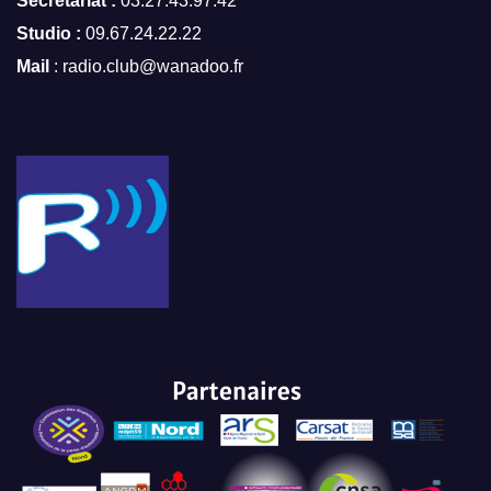
Secrétariat :
03.27.43.97.42
Studio :
09.67.24.22.22
Mail
: radio.club@wanadoo.fr