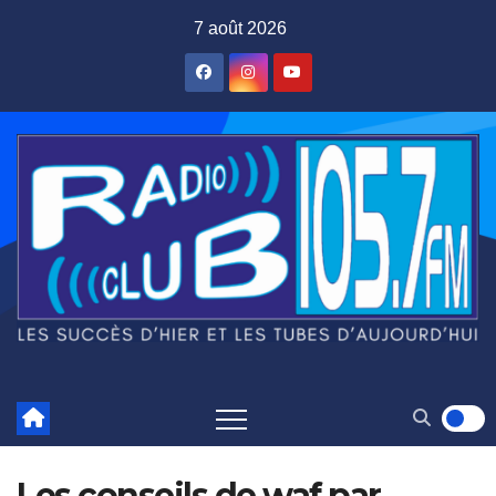
Skip
7 août 2026
to
content
Les conseils de waf par