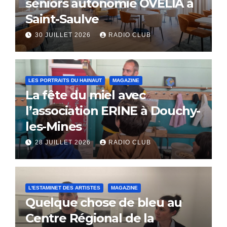
séniors autonomie OVELIA à
Saint-Saulve
30 JUILLET 2026
RADIO CLUB
LES PORTRAITS DU HAINAUT
MAGAZINE
La fête du miel avec
l’association ERINE à Douchy-
les-Mines
28 JUILLET 2026
RADIO CLUB
L'ESTAMINET DES ARTISTES
MAGAZINE
Quelque chose de bleu au
Centre Régional de la