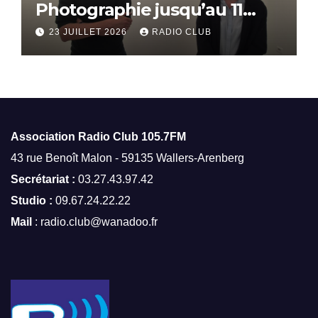
Photographie jusqu’au 11
octobre
23 JUILLET 2026
RADIO CLUB
Association Radio Club
105.7FM
43 rue Benoît Malon - 59135 Wallers-Arenberg
Secrétariat :
03.27.43.97.42
Studio :
09.67.24.22.22
Mail
: radio.club@wanadoo.fr