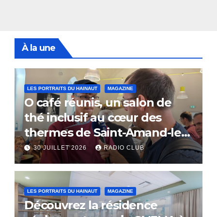
À la une
LES PORTRAITS DU HAINAUT
MAGAZINE
O café réunis, un salon de
thé inclusif au cœur des
thermes de Saint-Amand-les-
Eaux
30 JUILLET 2026
RADIO CLUB
LES PORTRAITS DU HAINAUT
MAGAZINE
Découvrez la résidence