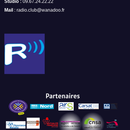
Studio :
09.67.24.22.22
Mail
: radio.club@wanadoo.fr