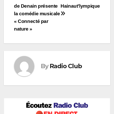
de Denain présente
Hainaut’lympique
de
la comédie musicale
l’article
« Connecté par
nature »
By
Radio Club