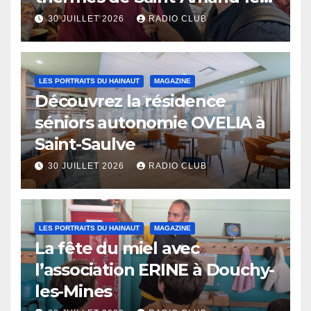
Eaux
30 JUILLET 2026
RADIO CLUB
LES PORTRAITS DU HAINAUT
MAGAZINE
Découvrez la résidence
séniors autonomie OVELIA à
Saint-Saulve
30 JUILLET 2026
RADIO CLUB
LES PORTRAITS DU HAINAUT
MAGAZINE
La fête du miel avec
l’association ERINE à Douchy-
les-Mines