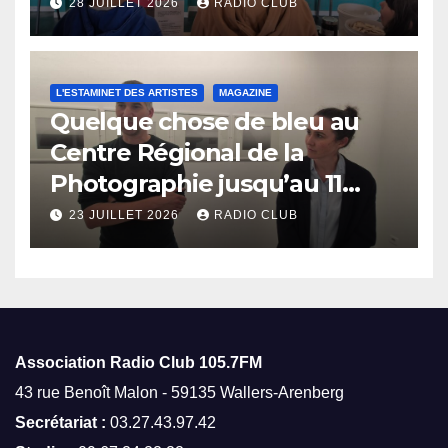
28 JUILLET 2026
RADIO CLUB
L'ESTAMINET DES ARTISTES
MAGAZINE
Quelque chose de bleu au
Centre Régional de la
Photographie jusqu’au 11
octobre
23 JUILLET 2026
RADIO CLUB
Association Radio Club
105.7FM
43 rue Benoît Malon - 59135 Wallers-Arenberg
Secrétariat :
03.27.43.97.42