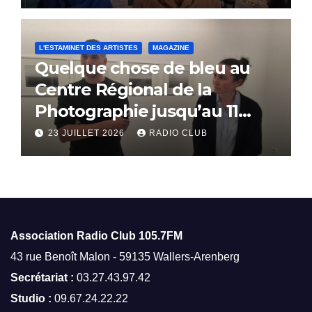
L'ESTAMINET DES ARTISTES
MAGAZINE
Quelque chose de bleu au
Centre Régional de la
Photographie jusqu’au 11
octobre
23 JUILLET 2026
RADIO CLUB
Association Radio Club
105.7FM
43 rue Benoît Malon - 59135 Wallers-Arenberg
Secrétariat :
03.27.43.97.42
Studio :
09.67.24.22.22