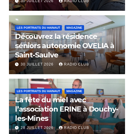
Eaux
30 JUILLET 2026
RADIO CLUB
LES PORTRAITS DU HAINAUT
MAGAZINE
Découvrez la résidence
séniors autonomie OVELIA à
Saint-Saulve
30 JUILLET 2026
RADIO CLUB
LES PORTRAITS DU HAINAUT
MAGAZINE
La fête du miel avec
l’association ERINE à Douchy-
les-Mines
28 JUILLET 2026
RADIO CLUB