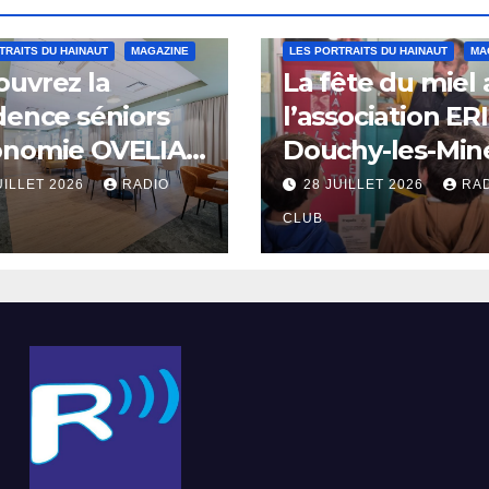
TRAITS DU HAINAUT
MAGAZINE
LES PORTRAITS DU HAINAUT
MA
uvrez la
La fête du miel
dence séniors
l’association ER
onomie OVELIA
Douchy-les-Min
int-Saulve
UILLET 2026
RADIO
28 JUILLET 2026
RA
CLUB