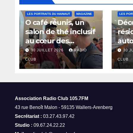
LES PORTRAITS DU HAINAUT
MAGAZINE
LES POR
O café réunis, un
Déco
salon de thé inclusif
rési
au cœur des
aut
thermes de Saint-
à Sa
30 JUILLET 2026
RADIO
30 J
Amand-les-Eaux
CLUB
CLUB
Association Radio Club
105.7FM
43 rue Benoît Malon - 59135 Wallers-Arenberg
Secrétariat :
03.27.43.97.42
Studio :
09.67.24.22.22