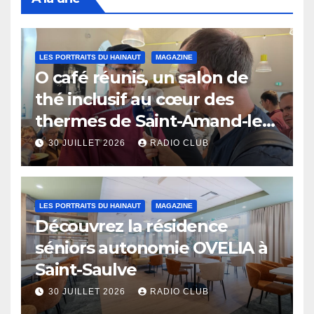
LES PORTRAITS DU HAINAUT
MAGAZINE
O café réunis, un salon de
thé inclusif au cœur des
thermes de Saint-Amand-les-
Eaux
30 JUILLET 2026
RADIO CLUB
LES PORTRAITS DU HAINAUT
MAGAZINE
Découvrez la résidence
séniors autonomie OVELIA à
Saint-Saulve
30 JUILLET 2026
RADIO CLUB