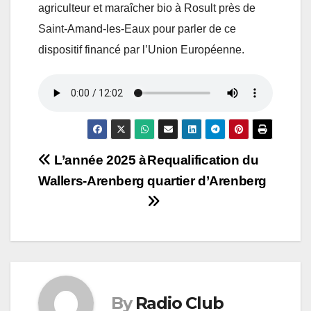
agriculteur et maraîcher bio à Rosult près de
Saint-Amand-les-Eaux pour parler de ce
dispositif financé par l’Union Européenne.
Navigation
L’année 2025 à
Requalification du
Wallers-Arenberg
quartier d’Arenberg
de
l’article
By
Radio Club