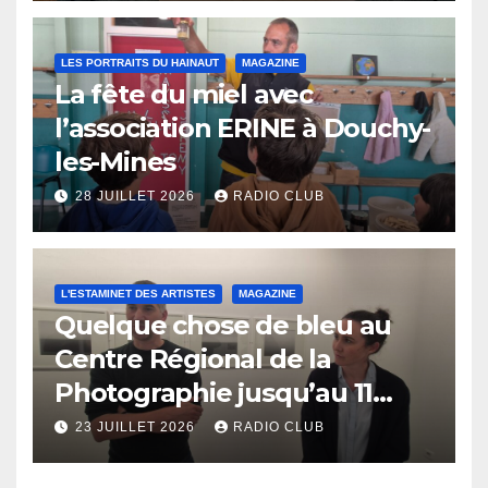
LES PORTRAITS DU HAINAUT
MAGAZINE
La fête du miel avec
l’association ERINE à Douchy-
les-Mines
28 JUILLET 2026
RADIO CLUB
L'ESTAMINET DES ARTISTES
MAGAZINE
Quelque chose de bleu au
Centre Régional de la
Photographie jusqu’au 11
octobre
23 JUILLET 2026
RADIO CLUB