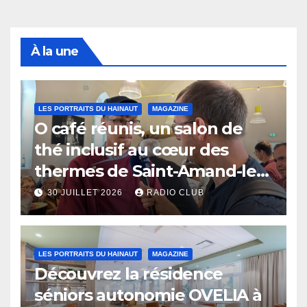
À la une
LES PORTRAITS DU HAINAUT
MAGAZINE
O café réunis, un salon de
thé inclusif au cœur des
thermes de Saint-Amand-les-
Eaux
30 JUILLET 2026
RADIO CLUB
LES PORTRAITS DU HAINAUT
MAGAZINE
Découvrez la résidence
séniors autonomie OVELIA à