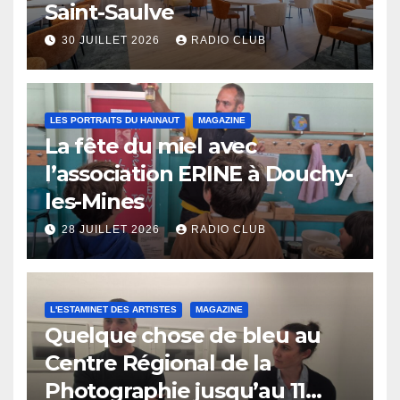
Saint-Saulve
30 JUILLET 2026
RADIO CLUB
LES PORTRAITS DU HAINAUT
MAGAZINE
La fête du miel avec
l’association ERINE à Douchy-
les-Mines
28 JUILLET 2026
RADIO CLUB
L'ESTAMINET DES ARTISTES
MAGAZINE
Quelque chose de bleu au
Centre Régional de la
Photographie jusqu’au 11