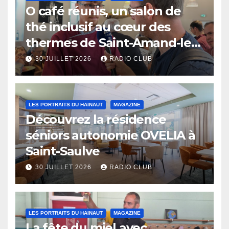
O café réunis, un salon de
thé inclusif au cœur des
thermes de Saint-Amand-les-
Eaux
30 JUILLET 2026
RADIO CLUB
LES PORTRAITS DU HAINAUT
MAGAZINE
Découvrez la résidence
séniors autonomie OVELIA à
Saint-Saulve
30 JUILLET 2026
RADIO CLUB
LES PORTRAITS DU HAINAUT
MAGAZINE
La fête du miel avec