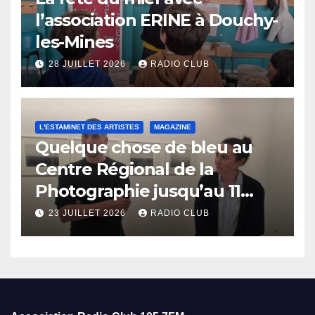
l’association ERINE à Douchy-
les-Mines
28 JUILLET 2026
RADIO CLUB
L'ESTAMINET DES ARTISTES
MAGAZINE
Quelque chose de bleu au
Centre Régional de la
Photographie jusqu’au 11
octobre
23 JUILLET 2026
RADIO CLUB