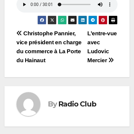
Navigation
Christophe Pannier,
L’entre-vue
vice président en charge
avec
de
du commerce à La Porte
Ludovic
l’article
du Hainaut
Mercier
By
Radio Club