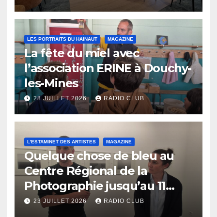
LES PORTRAITS DU HAINAUT
MAGAZINE
La fête du miel avec
l’association ERINE à Douchy-
les-Mines
28 JUILLET 2026
RADIO CLUB
L'ESTAMINET DES ARTISTES
MAGAZINE
Quelque chose de bleu au
Centre Régional de la
Photographie jusqu’au 11
octobre
23 JUILLET 2026
RADIO CLUB