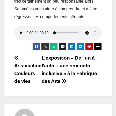
très certainement un peu responsable alors
Salomé va vous aider à comprendre et à faire
régresser ces comportements gênants.
Navigation
L’exposition « De l’un à
Association
l’autre : une rencontre
de
Couleurs
inclusive » à la Fabrique
l’article
de vies
des Arts