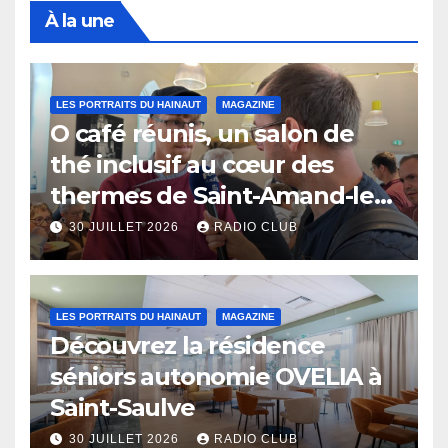
À la une
LES PORTRAITS DU HAINAUT
MAGAZINE
O café réunis, un salon de
thé inclusif au cœur des
thermes de Saint-Amand-les-
Eaux
30 JUILLET 2026
RADIO CLUB
LES PORTRAITS DU HAINAUT
MAGAZINE
Découvrez la résidence
séniors autonomie OVELIA à
Saint-Saulve
30 JUILLET 2026
RADIO CLUB