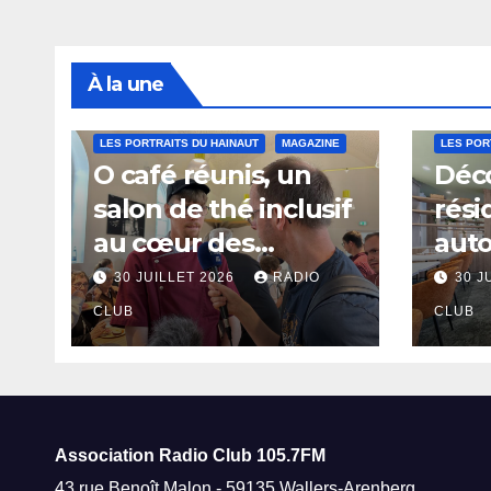
À la une
LES PORTRAITS DU HAINAUT
MAGAZINE
LES POR
O café réunis, un
Déco
salon de thé inclusif
rési
au cœur des
aut
thermes de Saint-
à Sa
30 JUILLET 2026
RADIO
30 J
Amand-les-Eaux
CLUB
CLUB
Association Radio Club
105.7FM
43 rue Benoît Malon - 59135 Wallers-Arenberg