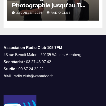
Photographie jusqu’au 11
octobre
23 JUILLET 2026
RADIO CLUB
Association Radio Club
105.7FM
43 rue Benoît Malon - 59135 Wallers-Arenberg
Secrétariat :
03.27.43.97.42
Studio :
09.67.24.22.22
Mail
: radio.club@wanadoo.fr