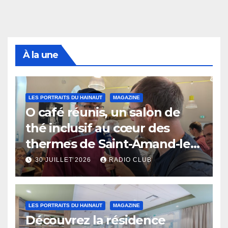
À la une
LES PORTRAITS DU HAINAUT
MAGAZINE
O café réunis, un salon de
thé inclusif au cœur des
thermes de Saint-Amand-les-
Eaux
30 JUILLET 2026
RADIO CLUB
LES PORTRAITS DU HAINAUT
MAGAZINE
Découvrez la résidence