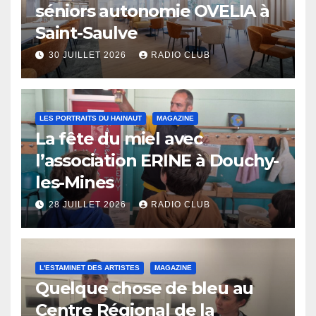
séniors autonomie OVELIA à
Saint-Saulve
30 JUILLET 2026
RADIO CLUB
LES PORTRAITS DU HAINAUT
MAGAZINE
La fête du miel avec
l’association ERINE à Douchy-
les-Mines
28 JUILLET 2026
RADIO CLUB
L'ESTAMINET DES ARTISTES
MAGAZINE
Quelque chose de bleu au
Centre Régional de la