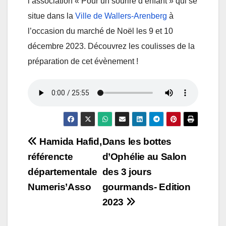
l’association « Pour un sourire d’enfant » qui se
situe dans la
Ville de Wallers-Arenberg
à
l’occasion du marché de Noël les 9 et 10
décembre 2023. Découvrez les coulisses de la
préparation de cet évènement !
Navigation
Hamida Hafid,
Dans les bottes
référencte
d’Ophélie au Salon
de
départementale
des 3 jours
l’article
Numeris’Asso
gourmands- Edition
2023