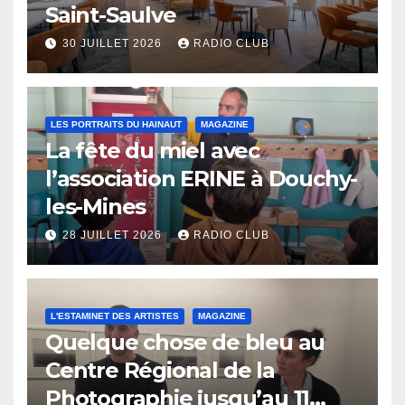
Saint-Saulve
30 JUILLET 2026
RADIO CLUB
LES PORTRAITS DU HAINAUT
MAGAZINE
La fête du miel avec
l’association ERINE à Douchy-
les-Mines
28 JUILLET 2026
RADIO CLUB
L'ESTAMINET DES ARTISTES
MAGAZINE
Quelque chose de bleu au
Centre Régional de la
Photographie jusqu’au 11