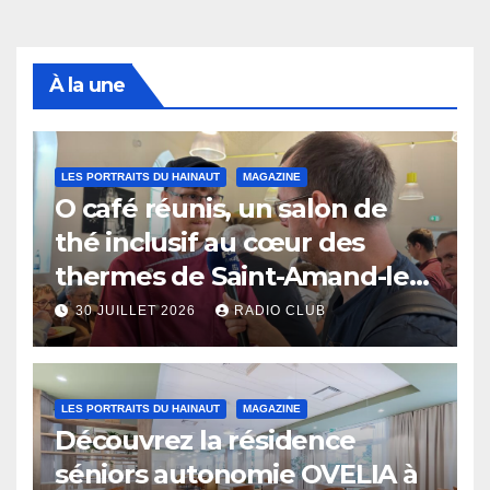
À la une
LES PORTRAITS DU HAINAUT
MAGAZINE
O café réunis, un salon de
thé inclusif au cœur des
thermes de Saint-Amand-les-
Eaux
30 JUILLET 2026
RADIO CLUB
LES PORTRAITS DU HAINAUT
MAGAZINE
Découvrez la résidence
séniors autonomie OVELIA à