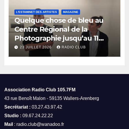
L'ESTAMINET DES ARTISTES
MAGAZINE
Quelque chose de bleu au
Centre Régional de la
Photographie jusqu’au 11
octobre
23 JUILLET 2026
RADIO CLUB
Association Radio Club
105.7FM
43 rue Benoît Malon - 59135 Wallers-Arenberg
Secrétariat :
03.27.43.97.42
Studio :
09.67.24.22.22
Mail
: radio.club@wanadoo.fr