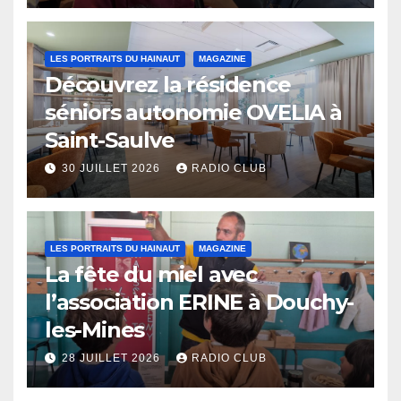
LES PORTRAITS DU HAINAUT
MAGAZINE
Découvrez la résidence
séniors autonomie OVELIA à
Saint-Saulve
30 JUILLET 2026
RADIO CLUB
LES PORTRAITS DU HAINAUT
MAGAZINE
La fête du miel avec
l’association ERINE à Douchy-
les-Mines
28 JUILLET 2026
RADIO CLUB