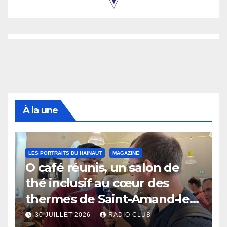
À la une
LES PORTRAITS DU HAINAUT
MAGAZINE
O café réunis, un salon de
thé inclusif au cœur des
thermes de Saint-Amand-les-
Eaux
30 JUILLET 2026
RADIO CLUB