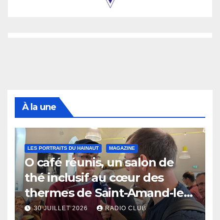
À la une
LES PORTRAITS DU HAINAUT
MAGAZINE
O café réunis, un salon de
thé inclusif au cœur des
thermes de Saint-Amand-les-
Eaux
30 JUILLET 2026
RADIO CLUB