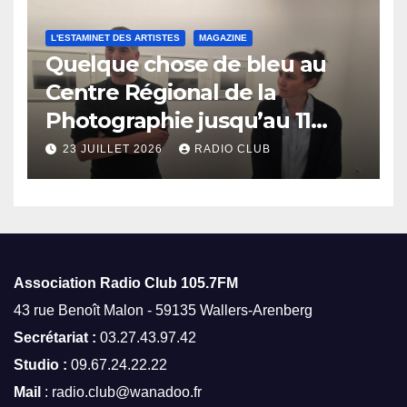
L'ESTAMINET DES ARTISTES
MAGAZINE
Quelque chose de bleu au
Centre Régional de la
Photographie jusqu’au 11
octobre
23 JUILLET 2026
RADIO CLUB
Association Radio Club
105.7FM
43 rue Benoît Malon - 59135 Wallers-Arenberg
Secrétariat :
03.27.43.97.42
Studio :
09.67.24.22.22
Mail
: radio.club@wanadoo.fr