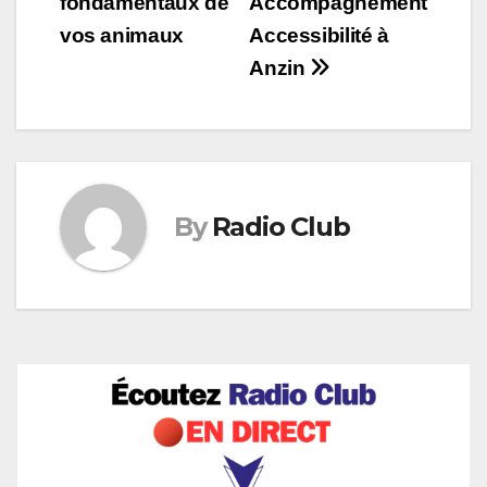
fondamentaux de
Accompagnement
l’article
vos animaux
Accessibilité à
Anzin
By
Radio Club