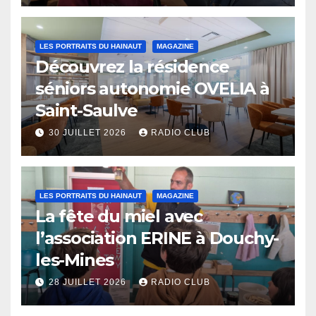
LES PORTRAITS DU HAINAUT
MAGAZINE
Découvrez la résidence
séniors autonomie OVELIA à
Saint-Saulve
30 JUILLET 2026
RADIO CLUB
LES PORTRAITS DU HAINAUT
MAGAZINE
La fête du miel avec
l’association ERINE à Douchy-
les-Mines
28 JUILLET 2026
RADIO CLUB