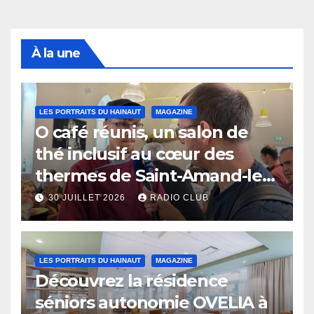
À la une
LES PORTRAITS DU HAINAUT
MAGAZINE
O café réunis, un salon de
thé inclusif au cœur des
thermes de Saint-Amand-les-
Eaux
30 JUILLET 2026
RADIO CLUB
LES PORTRAITS DU HAINAUT
MAGAZINE
Découvrez la résidence
séniors autonomie OVELIA à