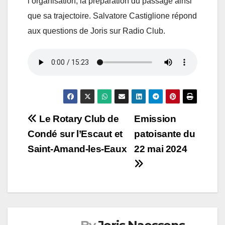
l’organisation, la préparation du passage ainsi
que sa trajectoire. Salvatore Castiglione répond
aux questions de Joris sur Radio Club.
Navigation
Le Rotary Club de
Emission
Condé sur l’Escaut et
patoisante du
de
Saint-Amand-les-Eaux
22 mai 2024
l’article