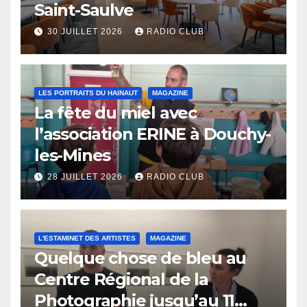
Saint-Saulve
30 JUILLET 2026
RADIO CLUB
LES PORTRAITS DU HAINAUT
MAGAZINE
La fête du miel avec
l’association ERINE à Douchy-
les-Mines
28 JUILLET 2026
RADIO CLUB
L'ESTAMINET DES ARTISTES
MAGAZINE
Quelque chose de bleu au
Centre Régional de la
Photographie jusqu’au 11