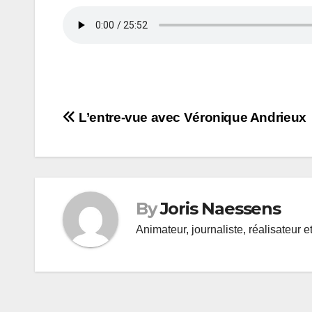
Gregory Lelong à la
Navigation
L’entre-vue avec Véronique Andrieux
de
l’article
By
Joris Naessens
Animateur, journaliste, réalisateur e