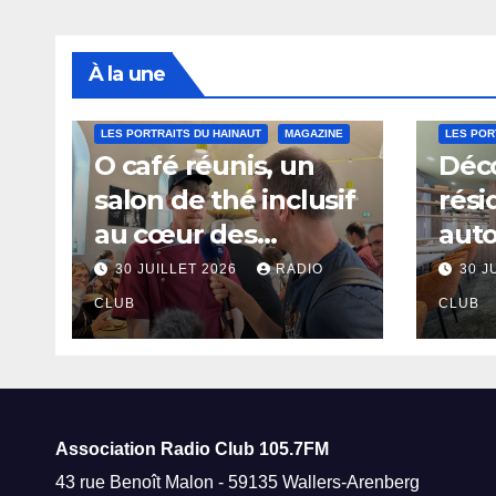
À la une
LES PORTRAITS DU HAINAUT
MAGAZINE
LES POR
O café réunis, un
Déco
salon de thé inclusif
rési
au cœur des
aut
thermes de Saint-
à Sa
30 JUILLET 2026
RADIO
30 J
Amand-les-Eaux
CLUB
CLUB
Association Radio Club
105.7FM
43 rue Benoît Malon - 59135 Wallers-Arenberg