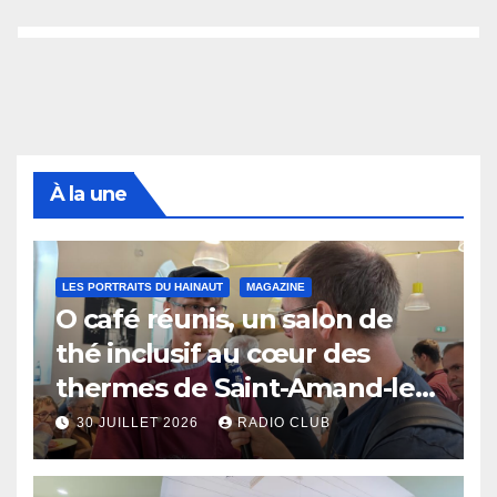
À la une
LES PORTRAITS DU HAINAUT
MAGAZINE
O café réunis, un salon de
thé inclusif au cœur des
thermes de Saint-Amand-les-
Eaux
30 JUILLET 2026
RADIO CLUB