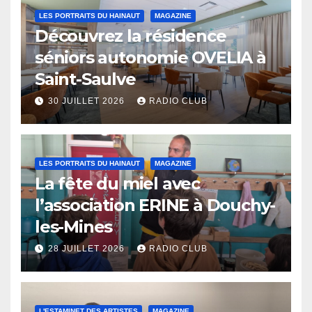
LES PORTRAITS DU HAINAUT
MAGAZINE
Découvrez la résidence
séniors autonomie OVELIA à
Saint-Saulve
30 JUILLET 2026
RADIO CLUB
LES PORTRAITS DU HAINAUT
MAGAZINE
La fête du miel avec
l’association ERINE à Douchy-
les-Mines
28 JUILLET 2026
RADIO CLUB
L'ESTAMINET DES ARTISTES
MAGAZINE