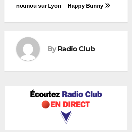
l’article
nounou sur Lyon
Happy Bunny
By
Radio Club