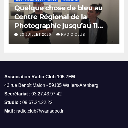
Quelque chose de bleu au
Centre Régional de la
Photographie jusqu’au 11
octobre
23 JUILLET 2026
RADIO CLUB
Association Radio Club
105.7FM
43 rue Benoît Malon - 59135 Wallers-Arenberg
Secrétariat :
03.27.43.97.42
Studio :
09.67.24.22.22
Mail
: radio.club@wanadoo.fr