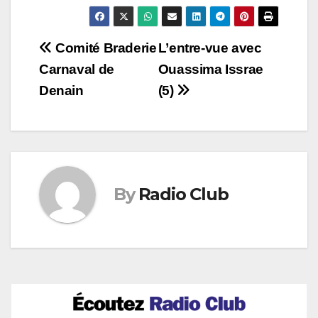
Navigation
Comité Braderie
L’entre-vue avec
Carnaval de
Ouassima Issrae
de
Denain
(5)
l’article
By
Radio Club