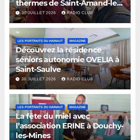
thermes de Saint-Amand-les-
Eaux
30 JUILLET 2026
RADIO CLUB
LES PORTRAITS DU HAINAUT
MAGAZINE
Découvrez la résidence
séniors autonomie OVELIA à
Saint-Saulve
30 JUILLET 2026
RADIO CLUB
LES PORTRAITS DU HAINAUT
MAGAZINE
La fête du miel avec
l’association ERINE à Douchy-
les-Mines