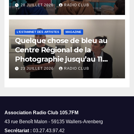
28 JUILLET 2026
RADIO CLUB
L'ESTAMINET DES ARTISTES
MAGAZINE
Quelque chose de bleu au
Centre Régional de la
Photographie jusqu’au 11
octobre
23 JUILLET 2026
RADIO CLUB
Association Radio Club
105.7FM
43 rue Benoît Malon - 59135 Wallers-Arenberg
Secrétariat :
03.27.43.97.42