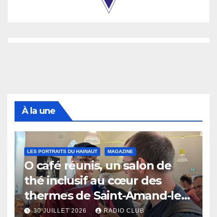
À la une
LES PORTRAITS DU HAINAUT
MAGAZINE
O café réunis, un salon de
thé inclusif au cœur des
thermes de Saint-Amand-les-
Eaux
30 JUILLET 2026
RADIO CLUB