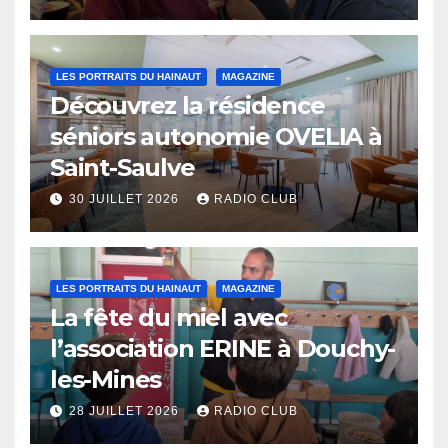
LES PORTRAITS DU HAINAUT
MAGAZINE
Découvrez la résidence
séniors autonomie OVELIA à
Saint-Saulve
30 JUILLET 2026
RADIO CLUB
LES PORTRAITS DU HAINAUT
MAGAZINE
La fête du miel avec
l’association ERINE à Douchy-
les-Mines
28 JUILLET 2026
RADIO CLUB