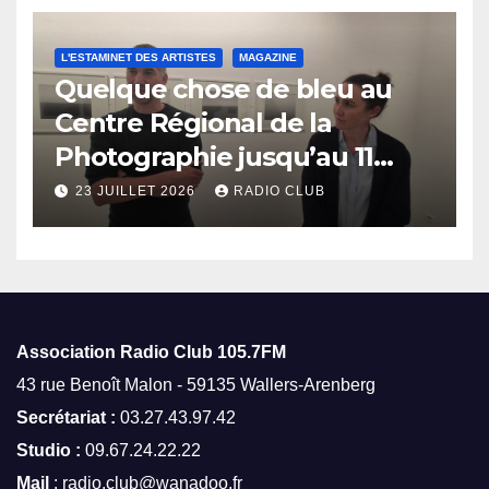
L'ESTAMINET DES ARTISTES
MAGAZINE
Quelque chose de bleu au
Centre Régional de la
Photographie jusqu’au 11
octobre
23 JUILLET 2026
RADIO CLUB
Association Radio Club
105.7FM
43 rue Benoît Malon - 59135 Wallers-Arenberg
Secrétariat :
03.27.43.97.42
Studio :
09.67.24.22.22
Mail
: radio.club@wanadoo.fr