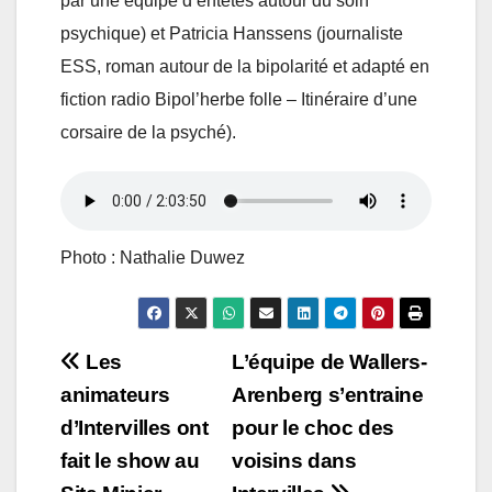
par une équipe d’entêtés autour du soin
psychique) et Patricia Hanssens (journaliste
ESS, roman autour de la bipolarité et adapté en
fiction radio Bipol’herbe folle – Itinéraire d’une
corsaire de la psyché).
Photo : Nathalie Duwez
Navigation
Les
L’équipe de Wallers-
animateurs
Arenberg s’entraine
de
d’Intervilles ont
pour le choc des
l’article
fait le show au
voisins dans