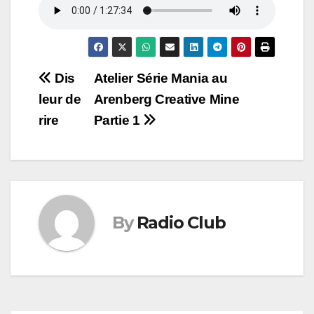
Navigation
Dis
Atelier Série Mania au
leur de
Arenberg Creative Mine
de
rire
Partie 1
l’article
By
Radio Club