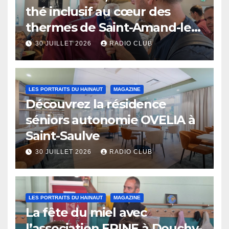
thé inclusif au cœur des
thermes de Saint-Amand-les-
Eaux
30 JUILLET 2026
RADIO CLUB
LES PORTRAITS DU HAINAUT
MAGAZINE
Découvrez la résidence
séniors autonomie OVELIA à
Saint-Saulve
30 JUILLET 2026
RADIO CLUB
LES PORTRAITS DU HAINAUT
MAGAZINE
La fête du miel avec
l’association ERINE à Douchy-