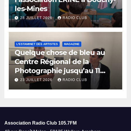
les-Mines
28 JUILLET 2026
RADIO CLUB
L'ESTAMINET DES ARTISTES
MAGAZINE
Quelque chose de bleu au
Centre Régional de la
Photographie jusqu’au 11
octobre
23 JUILLET 2026
RADIO CLUB
Association Radio Club
105.7FM