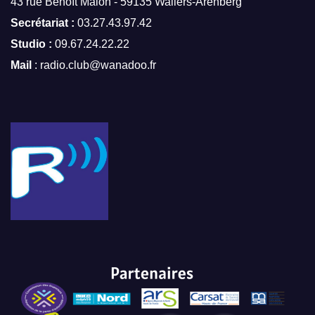
43 rue Benoît Malon - 59135 Wallers-Arenberg
Secrétariat :
03.27.43.97.42
Studio :
09.67.24.22.22
Mail
: radio.club@wanadoo.fr