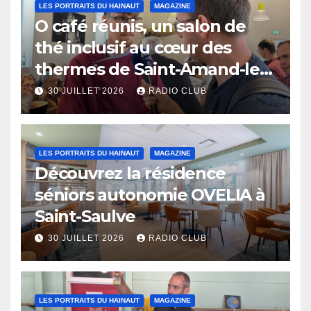
LES PORTRAITS DU HAINAUT
MAGAZINE
O café réunis, un salon de
thé inclusif au cœur des
thermes de Saint-Amand-les-
Eaux
30 JUILLET 2026
RADIO CLUB
LES PORTRAITS DU HAINAUT
MAGAZINE
Découvrez la résidence
séniors autonomie OVELIA à
Saint-Saulve
30 JUILLET 2026
RADIO CLUB
LES PORTRAITS DU HAINAUT
MAGAZINE