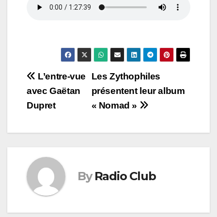
Navigation
L’entre-vue
Les Zythophiles
avec Gaëtan
présentent leur album
de
Dupret
« Nomad »
l’article
By
Radio Club