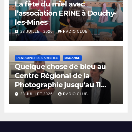
La fête du miel avec
l’association ERINE à Douchy-
les-Mines
28 JUILLET 2026
RADIO CLUB
L'ESTAMINET DES ARTISTES
MAGAZINE
Quelque chose de bleu au
Centre Régional de la
Photographie jusqu’au 11
octobre
23 JUILLET 2026
RADIO CLUB