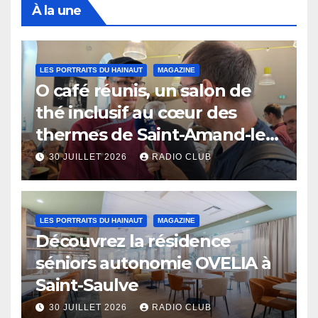
À la une
LES PORTRAITS DU HAINAUT
MAGAZINE
O café réunis, un salon de
thé inclusif au cœur des
thermes de Saint-Amand-les-
Eaux
30 JUILLET 2026
RADIO CLUB
LES PORTRAITS DU HAINAUT
MAGAZINE
Découvrez la résidence
séniors autonomie OVELIA à
Saint-Saulve
30 JUILLET 2026
RADIO CLUB