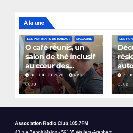
À la une
LES PORTRAITS DU HAINAUT
MAGAZINE
LES POR
O café réunis, un
Déco
salon de thé inclusif
rési
au cœur des
aut
thermes de Saint-
à Sa
30 JUILLET 2026
RADIO
30 J
Amand-les-Eaux
CLUB
CLUB
Association Radio Club
105.7FM
43 rue Benoît Malon - 59135 Wallers-Arenberg