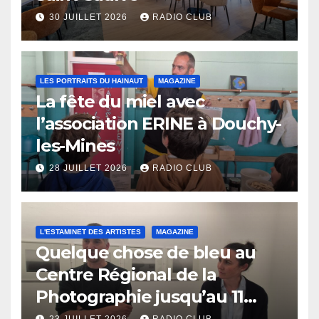
30 JUILLET 2026
RADIO CLUB
LES PORTRAITS DU HAINAUT
MAGAZINE
La fête du miel avec
l’association ERINE à Douchy-
les-Mines
28 JUILLET 2026
RADIO CLUB
L'ESTAMINET DES ARTISTES
MAGAZINE
Quelque chose de bleu au
Centre Régional de la
Photographie jusqu’au 11
octobre