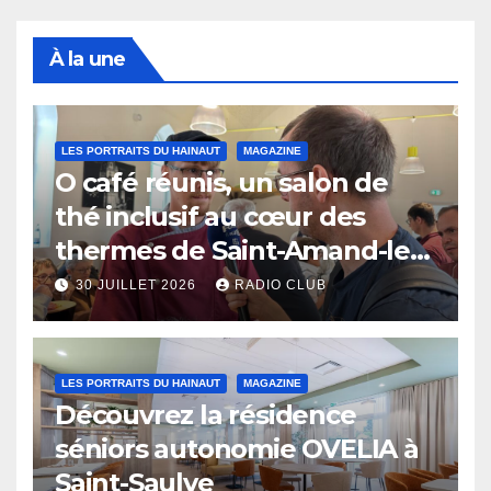
À la une
LES PORTRAITS DU HAINAUT
MAGAZINE
O café réunis, un salon de
thé inclusif au cœur des
thermes de Saint-Amand-les-
Eaux
30 JUILLET 2026
RADIO CLUB
LES PORTRAITS DU HAINAUT
MAGAZINE
Découvrez la résidence
séniors autonomie OVELIA à
Saint-Saulve