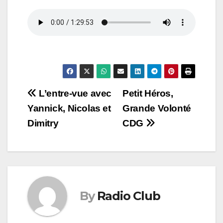
Navigation
L’entre-vue avec
Petit Héros,
Yannick, Nicolas et
Grande Volonté
de
Dimitry
CDG
l’article
By
Radio Club