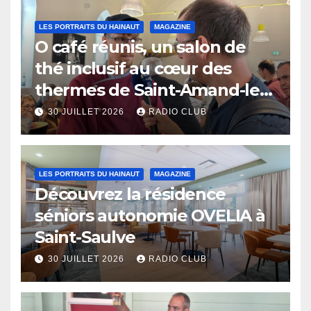
LES PORTRAITS DU HAINAUT
MAGAZINE
O café réunis, un salon de
thé inclusif au cœur des
thermes de Saint-Amand-les-
Eaux
30 JUILLET 2026
RADIO CLUB
LES PORTRAITS DU HAINAUT
MAGAZINE
Découvrez la résidence
séniors autonomie OVELIA à
Saint-Saulve
30 JUILLET 2026
RADIO CLUB