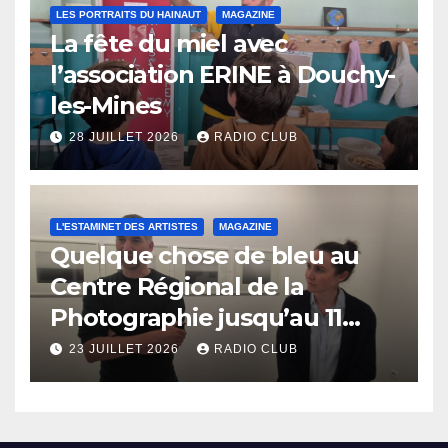
LES PORTRAITS DU HAINAUT
MAGAZINE
La fête du miel avec
l’association ERINE à Douchy-
les-Mines
28 JUILLET 2026
RADIO CLUB
L'ESTAMINET DES ARTISTES
MAGAZINE
Quelque chose de bleu au
Centre Régional de la
Photographie jusqu’au 11
octobre
23 JUILLET 2026
RADIO CLUB