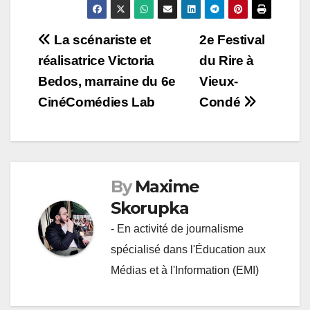
Navigation
La scénariste et
2e Festival
réalisatrice Victoria
du Rire à
de
Bedos, marraine du 6e
Vieux-
l’article
CinéComédies Lab
Condé
By
Maxime
Skorupka
- En activité de journalisme
spécialisé dans l'Éducation aux
Médias et à l'Information (EMI)