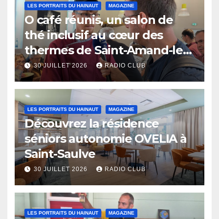
LES PORTRAITS DU HAINAUT
MAGAZINE
O café réunis, un salon de
thé inclusif au cœur des
thermes de Saint-Amand-les-
Eaux
30 JUILLET 2026
RADIO CLUB
LES PORTRAITS DU HAINAUT
MAGAZINE
Découvrez la résidence
séniors autonomie OVELIA à
Saint-Saulve
30 JUILLET 2026
RADIO CLUB
LES PORTRAITS DU HAINAUT
MAGAZINE