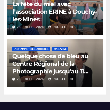
La fête du miel avec
l’association ERINE à Douchy-
les-Mines
28 JUILLET 2026
RADIO CLUB
L'ESTAMINET DES ARTISTES
MAGAZINE
Quelque chose de bleu au
Centre Régional de la
Photographie jusqu’au 11
octobre
23 JUILLET 2026
RADIO CLUB