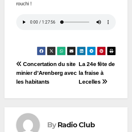
rouchi !
Navigation
Concertation du site
La 24e fête de
minier d’Arenberg avec
la fraise à
de
les habitants
Lecelles
l’article
By
Radio Club