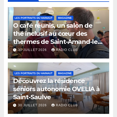
LES PORTRAITS DU HAINAUT
MAGAZINE
O café réunis, un salon de
thé inclusif au cœur des
thermes de Saint-Amand-les-
Eaux
30 JUILLET 2026
RADIO CLUB
LES PORTRAITS DU HAINAUT
MAGAZINE
Découvrez la résidence
séniors autonomie OVELIA à
Saint-Saulve
30 JUILLET 2026
RADIO CLUB