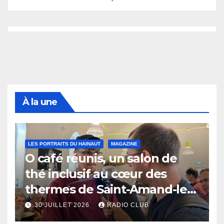
À la une
LES PORTRAITS DU HAINAUT
MAGAZINE
O café réunis, un salon de
thé inclusif au cœur des
thermes de Saint-Amand-les-
Eaux
30 JUILLET 2026
RADIO CLUB