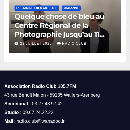
L'ESTAMINET DES ARTISTES
MAGAZINE
Quelque chose de bleu au
Centre Régional de la
Photographie jusqu’au 11
octobre
23 JUILLET 2026
RADIO CLUB
Association Radio Club
105.7FM
43 rue Benoît Malon - 59135 Wallers-Arenberg
Secrétariat :
03.27.43.97.42
Studio :
09.67.24.22.22
Mail
: radio.club@wanadoo.fr