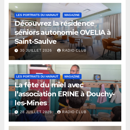
LES PORTRAITS DU HAINAUT
MAGAZINE
Découvrez la résidence
séniors autonomie OVELIA à
Saint-Saulve
30 JUILLET 2026
RADIO CLUB
LES PORTRAITS DU HAINAUT
MAGAZINE
La fête du miel avec
l’association ERINE à Douchy-
les-Mines
28 JUILLET 2026
RADIO CLUB