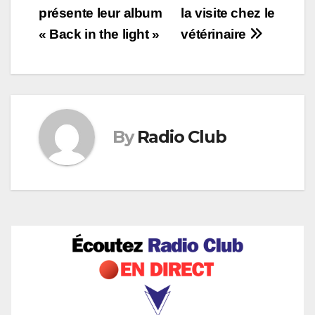
de
présente leur album
la visite chez le
l’article
« Back in the light »
vétérinaire
By
Radio Club