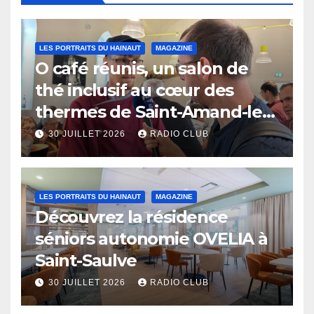
LES PORTRAITS DU HAINAUT
MAGAZINE
O café réunis, un salon de
thé inclusif au cœur des
thermes de Saint-Amand-les-
Eaux
30 JUILLET 2026
RADIO CLUB
LES PORTRAITS DU HAINAUT
MAGAZINE
Découvrez la résidence
séniors autonomie OVELIA à
Saint-Saulve
30 JUILLET 2026
RADIO CLUB