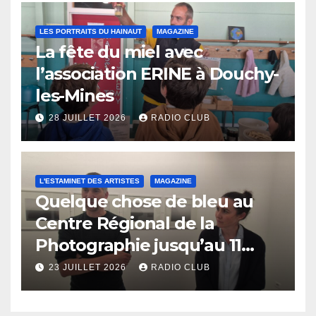
LES PORTRAITS DU HAINAUT
MAGAZINE
La fête du miel avec
l’association ERINE à Douchy-
les-Mines
28 JUILLET 2026
RADIO CLUB
L'ESTAMINET DES ARTISTES
MAGAZINE
Quelque chose de bleu au
Centre Régional de la
Photographie jusqu’au 11
octobre
23 JUILLET 2026
RADIO CLUB