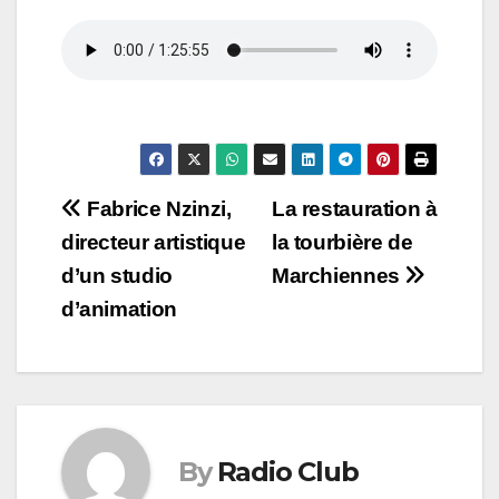
Navigation
Fabrice Nzinzi,
La restauration à
directeur artistique
la tourbière de
de
d’un studio
Marchiennes
l’article
d’animation
By
Radio Club