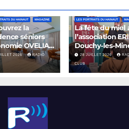
TRAITS DU HAINAUT
MAGAZINE
LES PORTRAITS DU HAINAUT
MA
uvrez la
La fête du miel
dence séniors
l’association ER
onomie OVELIA
Douchy-les-Min
int-Saulve
UILLET 2026
RADIO
28 JUILLET 2026
RA
CLUB