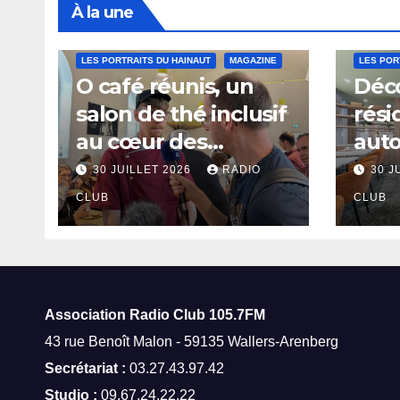
À la une
LES PORTRAITS DU HAINAUT
MAGAZINE
LES POR
O café réunis, un
Déco
salon de thé inclusif
rési
au cœur des
aut
thermes de Saint-
à Sa
30 JUILLET 2026
RADIO
30 J
Amand-les-Eaux
CLUB
CLUB
Association Radio Club
105.7FM
43 rue Benoît Malon - 59135 Wallers-Arenberg
Secrétariat :
03.27.43.97.42
Studio :
09.67.24.22.22