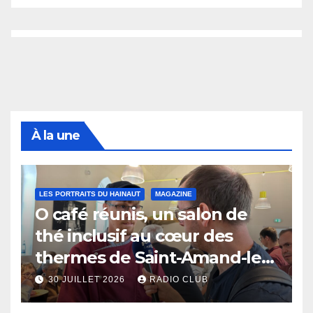
À la une
LES PORTRAITS DU HAINAUT
MAGAZINE
O café réunis, un salon de
thé inclusif au cœur des
thermes de Saint-Amand-les-
Eaux
30 JUILLET 2026
RADIO CLUB