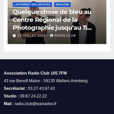
L'ESTAMINET DES ARTISTES
MAGAZINE
Quelque chose de bleu au
Centre Régional de la
Photographie jusqu’au 11
octobre
23 JUILLET 2026
RADIO CLUB
Association Radio Club
105.7FM
43 rue Benoît Malon - 59135 Wallers-Arenberg
Secrétariat :
03.27.43.97.42
Studio :
09.67.24.22.22
Mail
: radio.club@wanadoo.fr