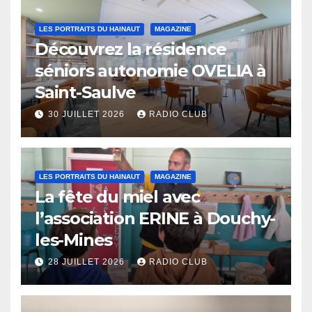
LES PORTRAITS DU HAINAUT
MAGAZINE
Découvrez la résidence
séniors autonomie OVELIA à
Saint-Saulve
30 JUILLET 2026
RADIO CLUB
LES PORTRAITS DU HAINAUT
MAGAZINE
La fête du miel avec
l’association ERINE à Douchy-
les-Mines
28 JUILLET 2026
RADIO CLUB